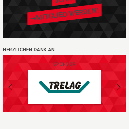
MITGLIED WERDEN!
HERZLICHEN DANK AN
SPONSOR
Zurück
Vorw