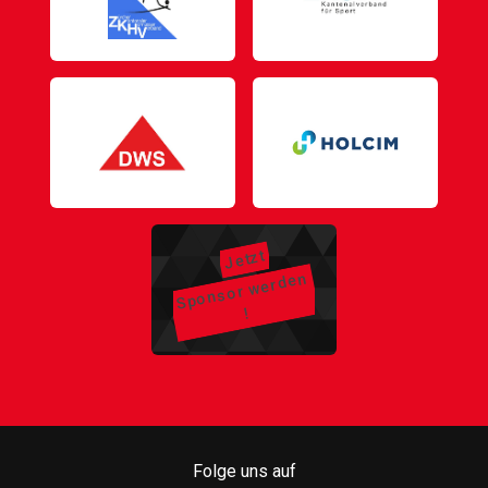
Jetzt
Sponsor
werden
!
Folge uns auf